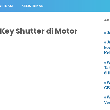
IFIKASI
KELISTRIKAN
AR
Key Shutter di Motor
J
J
ko
Kel
W
Ta
8H
W
CB
W
Ve