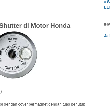
W
LED
IH
Shutter di Motor Honda
Ja
)
api dengan cover bermagnet dengan tuas penutup