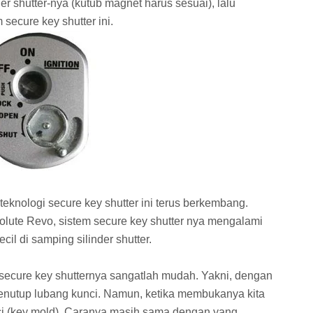
r shutter-nya (kutub magnet harus sesuai), lalu
secure key shutter ini.
knologi secure key shutter ini terus berkembang.
olute Revo, sistem secure key shutter nya mengalami
l di samping silinder shutter.
ecure key shutternya sangatlah mudah. Yakni, dengan
enutup lubang kunci. Namun, ketika membukanya kita
i (key mold). Caranya masih sama dengan yang