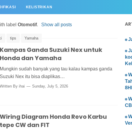
IFIKASI
KELISTRIKAN
AR
th label
Otomotif
.
Show all posts
i
tips
Yamaha
J
Kampas Ganda Suzuki Nex untuk
J
Honda dan Yamaha
ko
Kel
Mungkin sudah banyak yang tau kalau kampas ganda
W
Suzuki Nex itu bisa diaplikas…
Ta
Written By
ihai
Sunday, July 5, 2026
8H
W
CB
Wiring Diagram Honda Revo Karbu
W
Ve
tepe CW dan FIT