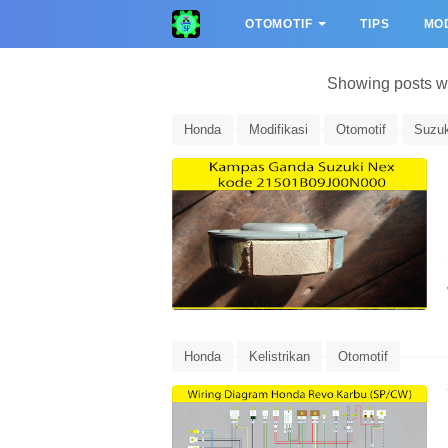
OTOMOTIF
TIPS
MOD
Showing posts wi
Honda
Modifikasi
Otomotif
Suzuk
Honda
Kelistrikan
Otomotif