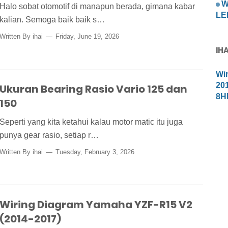
W
Halo sobat otomotif di manapun berada, gimana kabar
LED
kalian. Semoga baik baik s…
Written By
ihai
Friday, June 19, 2026
IH
Wi
20
Ukuran Bearing Rasio Vario 125 dan
8H
150
Seperti yang kita ketahui kalau motor matic itu juga
punya gear rasio, setiap r…
Written By
ihai
Tuesday, February 3, 2026
Wiring Diagram Yamaha YZF-R15 V2
(2014-2017)