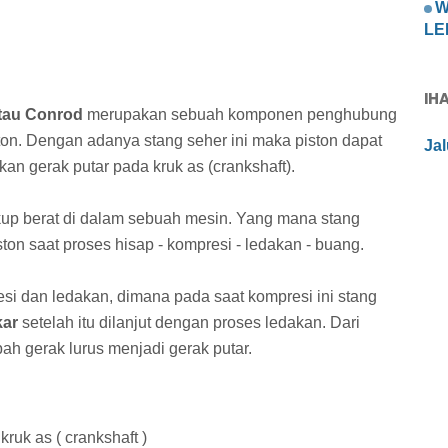
W
LED
IH
atau Conrod
merupakan sebuah komponen penghubung
ston. Dengan adanya stang seher ini maka piston dapat
Ja
an gerak putar pada kruk as (crankshaft).
ukup berat di dalam sebuah mesin. Yang mana stang
ton saat proses hisap - kompresi - ledakan - buang.
esi dan ledakan, dimana pada saat kompresi ini stang
kar
setelah itu dilanjut dengan proses ledakan. Dari
ah gerak lurus menjadi gerak putar.
uk as ( crankshaft )