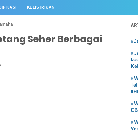
IFIKASI
KELISTRIKAN
amaha
AR
etang Seher Berbagai
J
J
ko
2
Kel
W
Ta
8H
W
CB
W
Ve