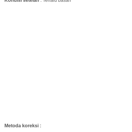
Kondisi setelan
: Terlalu basah
Metoda koreksi :