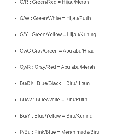
G/R : Green/Red = Hijau/Merah
G/W : Green/White = Hijau/Putih
G/Y : Green/Yellow = Hijau/Kuning
Gy/G Gray/Green = Abu abu/Hijau
Gy/R : Gray/Red = Abu abu/Merah
Bu/Bl/ : Blue/Black = Biru/Hitam
Bu/W : Blue/White = Biru/Putih
Bu/Y : Blue/Yellow = Biru/Kuning
P/Bu : Pink/Blue = Merah muda/Biru